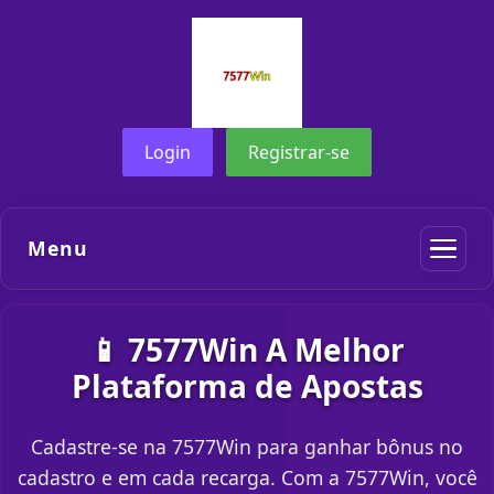
Login
Registrar-se
Menu
📱 7577Win A Melhor
Plataforma de Apostas
Cadastre-se na 7577Win para ganhar bônus no
cadastro e em cada recarga. Com a 7577Win, você