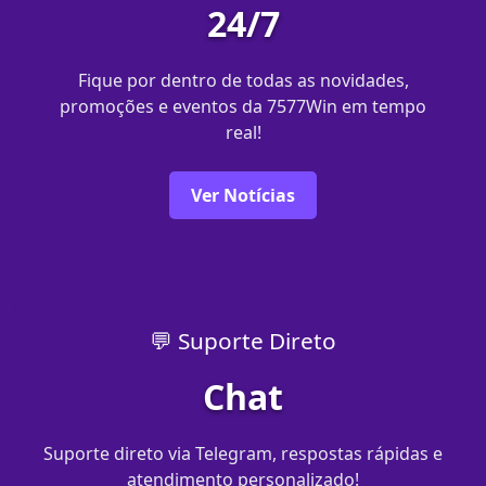
24/7
Fique por dentro de todas as novidades,
promoções e eventos da 7577Win em tempo
real!
Ver Notícias
💬 Suporte Direto
Chat
Suporte direto via Telegram, respostas rápidas e
atendimento personalizado!