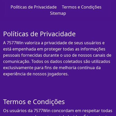
Políticas de Privacidade
Termos e Condições
Sitemap
Políticas de Privacidade
A 7577Win valoriza a privacidade de seus usuários e
está empenhada em proteger todas as informações
pessoais fornecidas durante o uso de nossos canais de
comunicação. Todos os dados coletados são utilizados
exclusivamente para fins de melhoria contínua da
experiência de nossos jogadores.
Termos e Condições
Os usuários da 7577Win concordam em respeitar todas