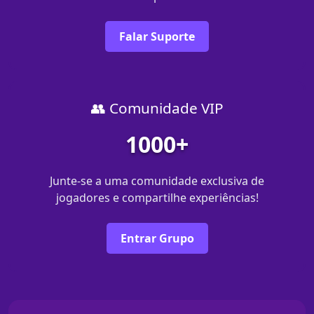
Falar Suporte
👥 Comunidade VIP
1000+
Junte-se a uma comunidade exclusiva de
jogadores e compartilhe experiências!
Entrar Grupo