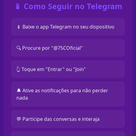
📱 Como Seguir no Telegram
📱 Baixe o app Telegram no seu dispositivo
🔍 Procure por "@75COficial"
👆 Toque em "Entrar" ou "Join"
🔔 Ative as notificações para não perder
nada
💬 Participe das conversas e interaja