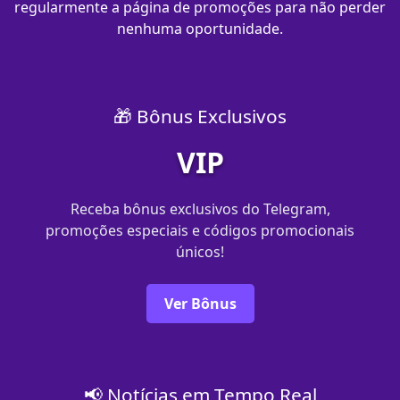
regularmente a página de promoções para não perder
nenhuma oportunidade.
🎁 Bônus Exclusivos
VIP
Receba bônus exclusivos do Telegram,
promoções especiais e códigos promocionais
únicos!
Ver Bônus
📢 Notícias em Tempo Real