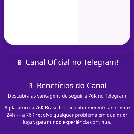
📱 Canal Oficial no Telegram!
📱 Benefícios do Canal
Descubra as vantagens de seguir a 76K no Telegram
A plataforma 76K Brasil fornece atendimento ao cliente
24h — a 76K resolve qualquer problema em qualquer
lugar, garantindo experiência contínua.