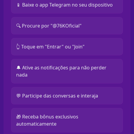
📱 Baixe o app Telegram no seu dispositivo
🔍 Procure por "@76KOficial"
👆 Toque em "Entrar" ou "Join"
🔔 Ative as notificações para não perder
nada
💬 Participe das conversas e interaja
🎁 Receba bônus exclusivos
automaticamente