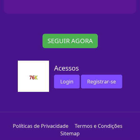
SEGUIR AGORA
Acessos
Login
Registrar-se
Políticas de Privacidade
Termos e Condições
Sitemap