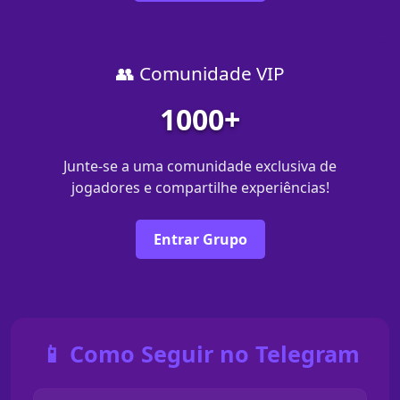
👥 Comunidade VIP
1000+
Junte-se a uma comunidade exclusiva de
jogadores e compartilhe experiências!
Entrar Grupo
📱 Como Seguir no Telegram