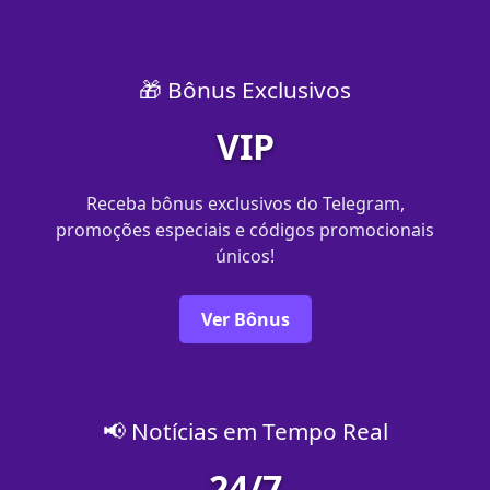
🎁 Bônus Exclusivos
VIP
Receba bônus exclusivos do Telegram,
promoções especiais e códigos promocionais
únicos!
Ver Bônus
📢 Notícias em Tempo Real
24/7