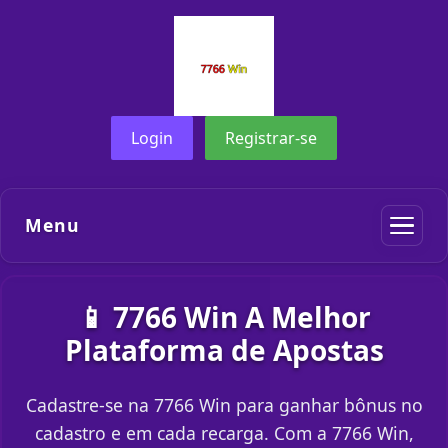
Login
Registrar-se
Menu
📱 7766 Win A Melhor
Plataforma de Apostas
Cadastre-se na 7766 Win para ganhar bônus no
cadastro e em cada recarga. Com a 7766 Win,