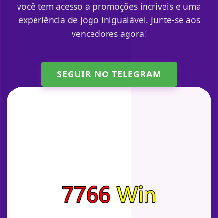
você tem acesso a promoções incríveis e uma
experiência de jogo inigualável. Junte-se aos
vencedores agora!
SEGUIR NO TELEGRAM