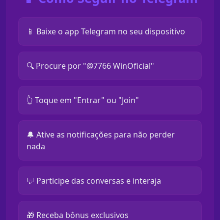
📱 Baixe o app Telegram no seu dispositivo
🔍 Procure por "@7766 WinOficial"
👆 Toque em "Entrar" ou "Join"
🔔 Ative as notificações para não perder
nada
💬 Participe das conversas e interaja
🎁 Receba bônus exclusivos