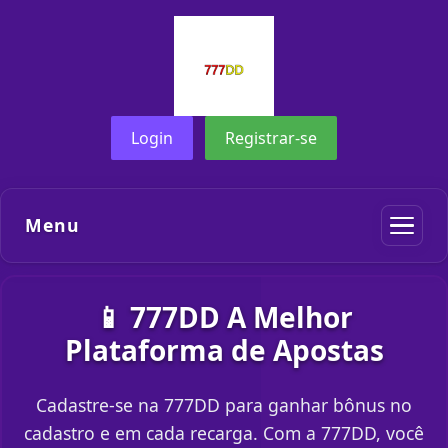
Login
Registrar-se
Menu
📱 777DD A Melhor
Plataforma de Apostas
Cadastre-se na 777DD para ganhar bônus no
cadastro e em cada recarga. Com a 777DD, você