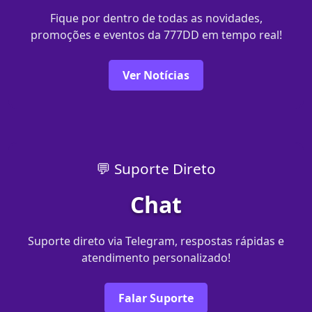
Fique por dentro de todas as novidades,
promoções e eventos da 777DD em tempo real!
Ver Notícias
💬 Suporte Direto
Chat
Suporte direto via Telegram, respostas rápidas e
atendimento personalizado!
Falar Suporte