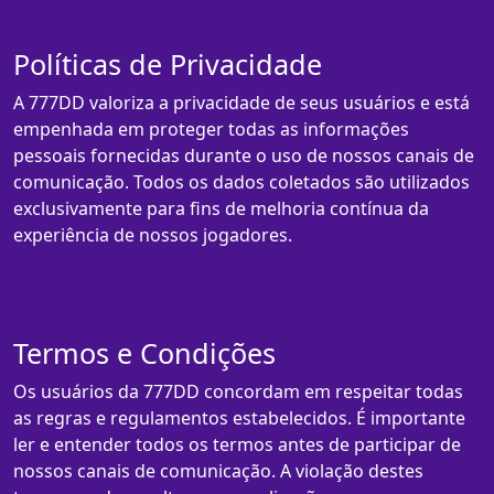
Políticas de Privacidade
A 777DD valoriza a privacidade de seus usuários e está
empenhada em proteger todas as informações
pessoais fornecidas durante o uso de nossos canais de
comunicação. Todos os dados coletados são utilizados
exclusivamente para fins de melhoria contínua da
experiência de nossos jogadores.
Termos e Condições
Os usuários da 777DD concordam em respeitar todas
as regras e regulamentos estabelecidos. É importante
ler e entender todos os termos antes de participar de
nossos canais de comunicação. A violação destes