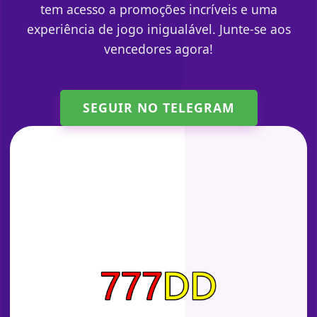
tem acesso a promoções incríveis e uma
experiência de jogo inigualável. Junte-se aos
vencedores agora!
SEGUIR NO TELEGRAM