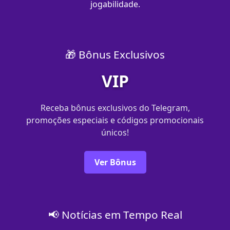
jogabilidade.
🎁 Bônus Exclusivos
VIP
Receba bônus exclusivos do Telegram,
promoções especiais e códigos promocionais
únicos!
Ver Bônus
📢 Notícias em Tempo Real