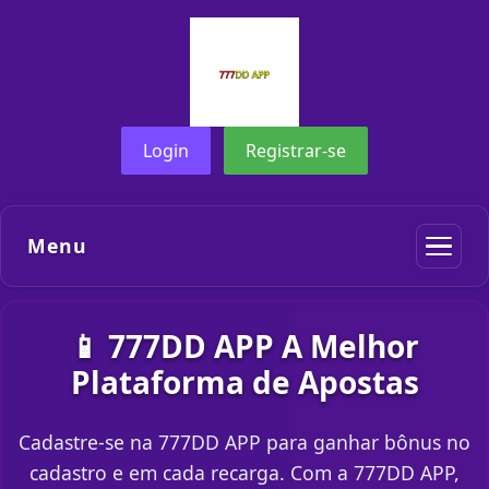
Login
Registrar-se
Menu
📱 777DD APP A Melhor
Plataforma de Apostas
Cadastre-se na 777DD APP para ganhar bônus no
cadastro e em cada recarga. Com a 777DD APP,