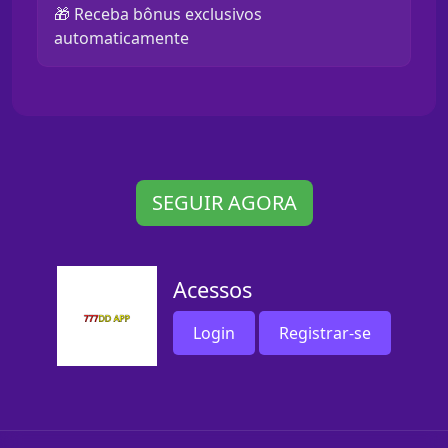
🎁 Receba bônus exclusivos
automaticamente
SEGUIR AGORA
Acessos
Login
Registrar-se