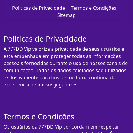
Políticas de Privacidade
Termos e Condições
Sitemap
Políticas de Privacidade
A 777DD Vip valoriza a privacidade de seus usuários e
está empenhada em proteger todas as informações
pessoais fornecidas durante o uso de nossos canais de
comunicação. Todos os dados coletados são utilizados
exclusivamente para fins de melhoria contínua da
experiência de nossos jogadores.
Termos e Condições
Os usuários da 777DD Vip concordam em respeitar