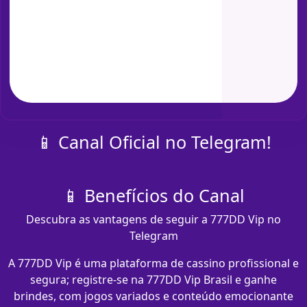
📱 Canal Oficial no Telegram!
📱 Benefícios do Canal
Descubra as vantagens de seguir a 777DD Vip no
Telegram
A 777DD Vip é uma plataforma de cassino profissional e
segura; registre-se na 777DD Vip Brasil e ganhe
brindes, com jogos variados e conteúdo emocionante