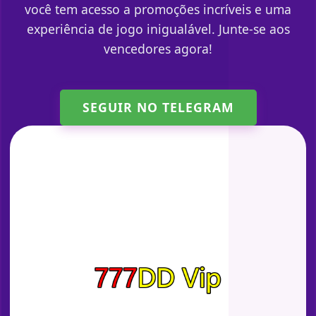
você tem acesso a promoções incríveis e uma
experiência de jogo inigualável. Junte-se aos
vencedores agora!
SEGUIR NO TELEGRAM