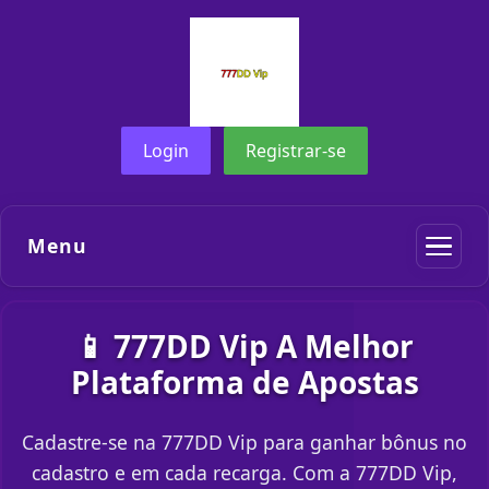
Login
Registrar-se
Menu
📱 777DD Vip A Melhor
Plataforma de Apostas
Cadastre-se na 777DD Vip para ganhar bônus no
cadastro e em cada recarga. Com a 777DD Vip,