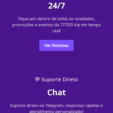
24/7
Fique por dentro de todas as novidades,
promoções e eventos da 777DD Vip em tempo
real!
Ver Notícias
💬 Suporte Direto
Chat
Suporte direto via Telegram, respostas rápidas e
atendimento personalizado!