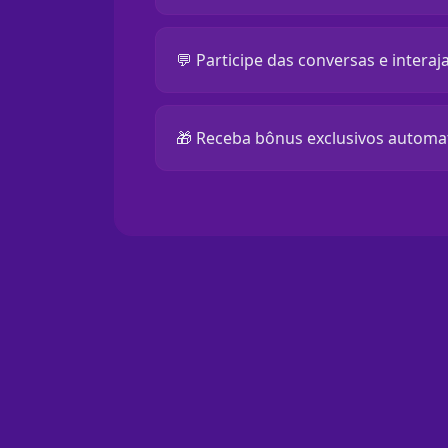
💬 Participe das conversas e interaj
🎁 Receba bônus exclusivos autom