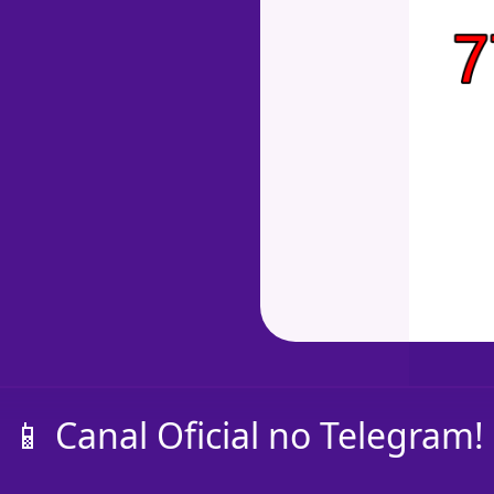
📱 Canal Oficial no Telegram!