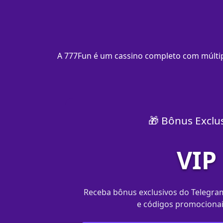
A 777Fun é um cassino completo com múltipl
🎁 Bônus Exclu
VIP
Receba bônus exclusivos do Telegra
e códigos promocionai