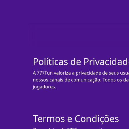
Políticas de Privacida
A 777Fun valoriza a privacidade de seus us
nossos canais de comunicação. Todos os dad
jogadores.
Termos e Condições