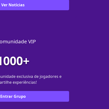
Ver Notícias
Comunidade VIP
1000+
unidade exclusiva de jogadores e
rtilhe experiências!
Entrar Grupo