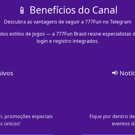
📱 Benefícios do Canal
Descubra as vantagens de seguir a 777Fun no Telegram
os estilos de jogos — a 777Fun Brasil reúne especialista
login e registro integrados.
sivos
📢 Notí
m, promoções especiais
Fique por dentro d
s únicos!
eventos d