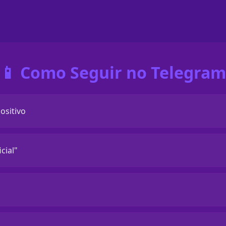
📱 Como Seguir no Telegram
ositivo
cial"