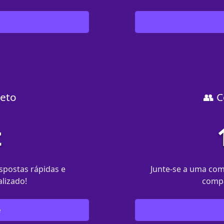
reto
👥 
t
espostas rápidas e
Junte-se a uma com
lizado!
compa
e