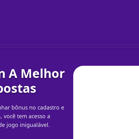
in A Melhor
postas
nhar bônus no cadastro e
, você tem acesso a
e jogo inigualável.