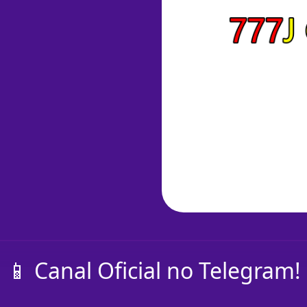
📱 Canal Oficial no Telegram!