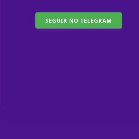
SEGUIR NO TELEGRAM