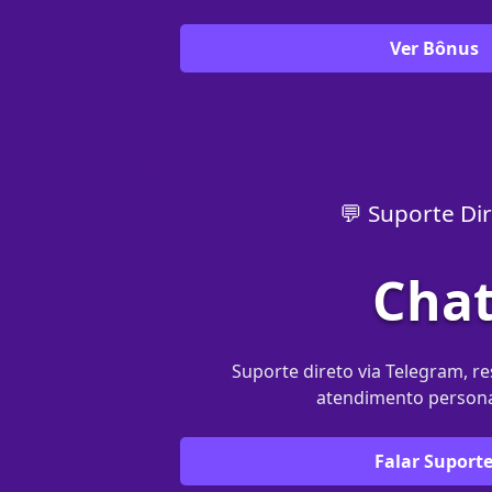
Ver Bônus
💬 Suporte Di
Cha
Suporte direto via Telegram, r
atendimento persona
Falar Suport