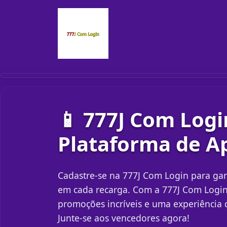
📱 777J Com Log
Plataforma de A
Cadastre-se na 777J Com Login para ga
em cada recarga. Com a 777J Com Login
promoções incríveis e uma experiência d
Junte-se aos vencedores agora!