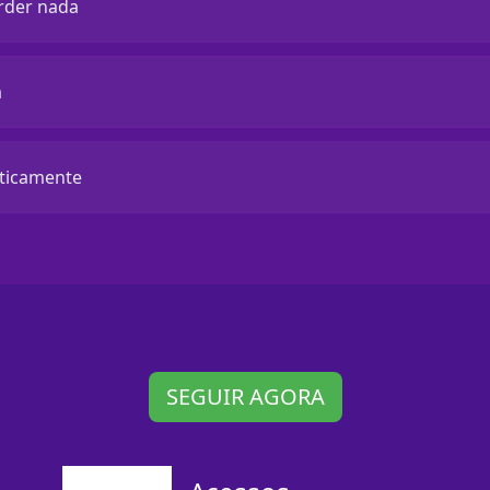
erder nada
a
aticamente
SEGUIR AGORA