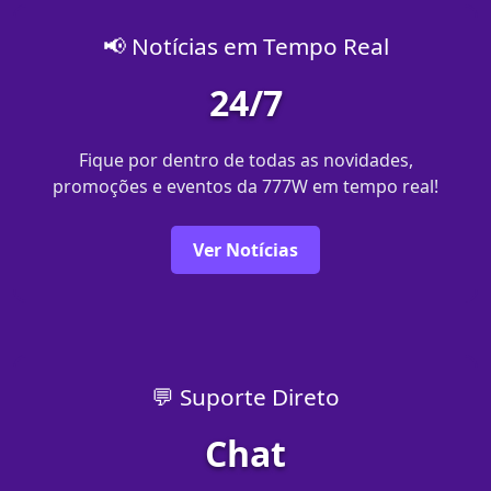
📢 Notícias em Tempo Real
24/7
Fique por dentro de todas as novidades,
promoções e eventos da 777W em tempo real!
Ver Notícias
💬 Suporte Direto
Chat