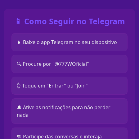
📱 Como Seguir no Telegram
📱 Baixe o app Telegram no seu dispositivo
🔍 Procure por "@777WOficial"
👆 Toque em "Entrar" ou "Join"
🔔 Ative as notificações para não perder
nada
💬 Participe das conversas e interaja