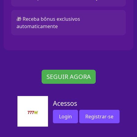
🎁 Receba bônus exclusivos
automaticamente
SEGUIR AGORA
Acessos
Login
Registrar-se