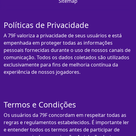
Sitemap
Políticas de Privacidade
A 79F valoriza a privacidade de seus usuários e está
empenhada em proteger todas as informações
pessoais fornecidas durante o uso de nossos canais de
comunicação. Todos os dados coletados são utilizados
exclusivamente para fins de melhoria contínua da
experiência de nossos jogadores.
Termos e Condições
Os usuários da 79F concordam em respeitar todas as
regras e regulamentos estabelecidos. É importante ler
e entender todos os termos antes de participar de