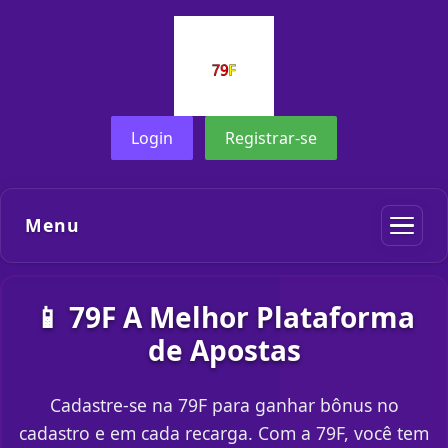
Login
Registrar-se
Menu
📱 79F A Melhor Plataforma
de Apostas
Cadastre-se na 79F para ganhar bônus no
cadastro e em cada recarga. Com a 79F, você tem