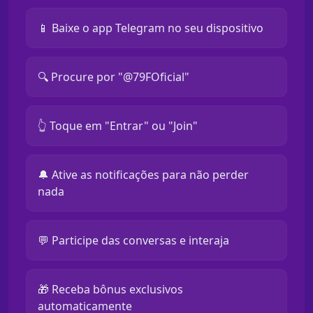
📱 Baixe o app Telegram no seu dispositivo
🔍 Procure por "@79FOficial"
👆 Toque em "Entrar" ou "Join"
🔔 Ative as notificações para não perder
nada
💬 Participe das conversas e interaja
🎁 Receba bônus exclusivos
automaticamente