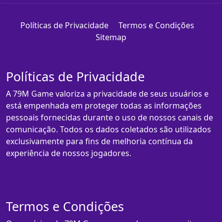
Políticas de Privacidade
Termos e Condições
Sitemap
Políticas de Privacidade
A 79M Game valoriza a privacidade de seus usuários e
está empenhada em proteger todas as informações
pessoais fornecidas durante o uso de nossos canais de
comunicação. Todos os dados coletados são utilizados
exclusivamente para fins de melhoria contínua da
experiência de nossos jogadores.
Termos e Condições