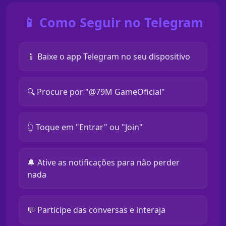
📱 Como Seguir no Telegram
📱 Baixe o app Telegram no seu dispositivo
🔍 Procure por "@79M GameOficial"
👆 Toque em "Entrar" ou "Join"
🔔 Ative as notificações para não perder
nada
💬 Participe das conversas e interaja