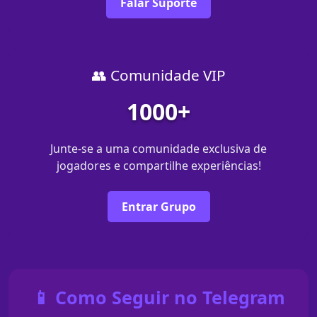
Falar Suporte
👥 Comunidade VIP
1000+
Junte-se a uma comunidade exclusiva de
jogadores e compartilhe experiências!
Entrar Grupo
📱 Como Seguir no Telegram