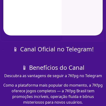
📱 Canal Oficial no Telegram!
📱 Benefícios do Canal
Descubra as vantagens de seguir a 7Kfpg no Telegram
Como a plataforma mais popular do momento, a 7Kfpg
oferece jogos completos — a 7Kfpg Brasil tem
promoções incríveis, operação fluida e bônus
misteriosos para novos usuários.