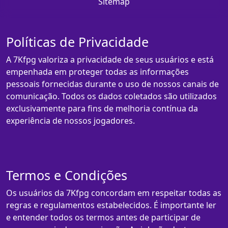
Sitemap
Políticas de Privacidade
A 7Kfpg valoriza a privacidade de seus usuários e está
empenhada em proteger todas as informações
pessoais fornecidas durante o uso de nossos canais de
comunicação. Todos os dados coletados são utilizados
exclusivamente para fins de melhoria contínua da
experiência de nossos jogadores.
Termos e Condições
Os usuários da 7Kfpg concordam em respeitar todas as
regras e regulamentos estabelecidos. É importante ler
e entender todos os termos antes de participar de