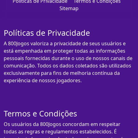
Políticas de Privacidade
Termos e Condições
Sitemap
Políticas de Privacidade
A 800Jogos valoriza a privacidade de seus usuários e
está empenhada em proteger todas as informações
pessoais fornecidas durante o uso de nossos canais de
comunicação. Todos os dados coletados são utilizados
exclusivamente para fins de melhoria contínua da
experiência de nossos jogadores.
Termos e Condições
Os usuários da 800Jogos concordam em respeitar
todas as regras e regulamentos estabelecidos. É